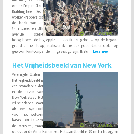
bezoekt, kan niet
om de Empire State
Building heen. Deze
wolkenkrabbers op
de hoek van de
34th street en 5th
avenue steekt
hoog boven de big Apple uit. Als ik het gebouw op de begane
grond binnen loop, realiseer ik me pas goed dat er ook nog
gewoon kantoorpanden in gevestigd zijn. Ik slu
Lees meer
Het Vrijheidsbeeld van New York
Verenigde Staten -
Het vrijheidsbeeld is
een standbeeld dat
in de haven van
New York staat. Het
vrijheidsbeeld staat
als een symbool
voor het welkom
heten. Dat is voor
de toeristen, maar
ook voor de Amerikanen zelf. Het standbeeld is 93 meter hoog, en