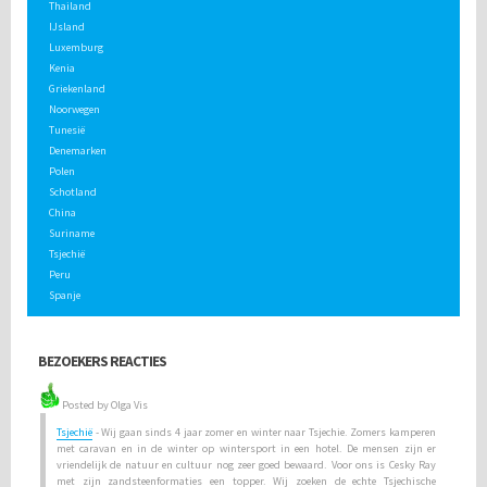
Thailand
IJsland
Luxemburg
Kenia
Griekenland
Noorwegen
Tunesië
Denemarken
Polen
Schotland
China
Suriname
Tsjechië
Peru
Spanje
BEZOEKERS REACTIES
Posted by Olga Vis
Tsjechië
- Wij gaan sinds 4 jaar zomer en winter naar Tsjechie. Zomers kamperen
met caravan en in de winter op wintersport in een hotel. De mensen zijn er
vriendelijk de natuur en cultuur nog zeer goed bewaard. Voor ons is Cesky Ray
met zijn zandsteenformaties een topper. Wij zoeken de echte Tsjechische