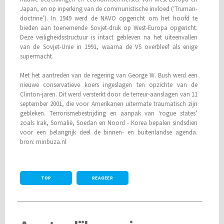
Japan, en op inperking van de communistische invloed (‘Truman-
doctrine’). In 1949 werd de NAVO opgericht om het hoofd te
bieden aan toenemende Sovjet-druk op West-Europa opgericht.
Deze veiligheidsstructuur is intact gebleven na het uiteenvallen
van de Sovjet-Unie in 1991, waarna de VS overbleef als enige
supermacht.
Met het aantreden van de regering van George W. Bush werd een
nieuwe conservatieve koers ingeslagen ten opzichte van de
Clinton-jaren. Dit werd versterkt door de terreur-aanslagen van 11
september 2001, die voor Amerikanen uitermate traumatisch zijn
gebleken. Terrorisme­bestrijding en aanpak van ‘rogue states’
zoals Irak, Somalië, Soedan en Noord - Korea bepalen sindsdien
voor een belangrijk deel de binnen- en buitenlandse agenda.
bron: minbuza.nl
TOP
REAGEER