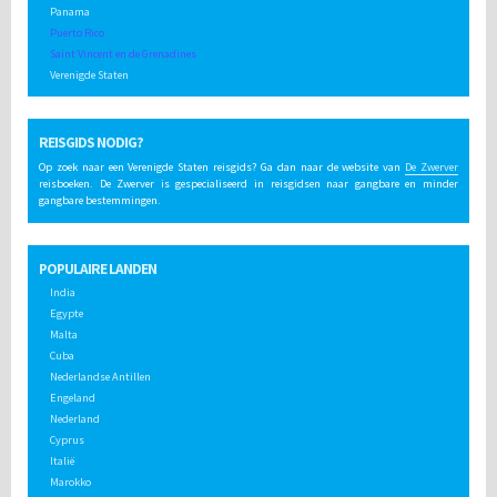
Panama
Puerto Rico
Saint Vincent en de Grenadines
Verenigde Staten
REISGIDS NODIG?
Op zoek naar een Verenigde Staten reisgids? Ga dan naar de website van
De Zwerver
reisboeken. De Zwerver is gespecialiseerd in reisgidsen naar gangbare en minder
gangbare bestemmingen.
POPULAIRE LANDEN
India
Egypte
Malta
Cuba
Nederlandse Antillen
Engeland
Nederland
Cyprus
Italië
Marokko