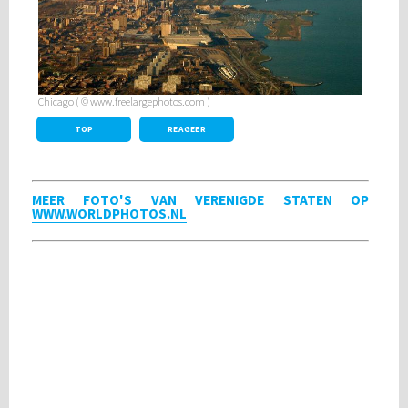
Chicago ( © www.freelargephotos.com )
TOP
REAGEER
MEER FOTO'S VAN VERENIGDE STATEN OP
WWW.WORLDPHOTOS.NL