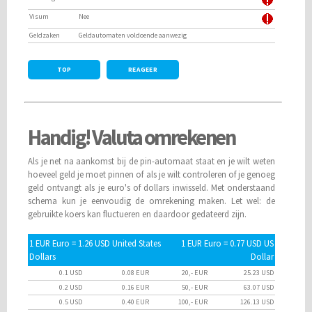
Visum
Nee
Geldzaken
Geldautomaten voldoende aanwezig
TOP
REAGEER
Handig! Valuta omrekenen
Als je net na aankomst bij de pin-automaat staat en je wilt weten
hoeveel geld je moet pinnen of als je wilt controleren of je genoeg
geld ontvangt als je euro's of dollars inwisseld. Met onderstaand
schema kun je eenvoudig de omrekening maken. Let wel: de
gebruikte koers kan fluctueren en daardoor gedateerd zijn.
1 EUR Euro = 1.26 USD United States
1 EUR Euro = 0.77 USD US
Dollars
Dollar
0.1 USD
0.08 EUR
20,- EUR
25.23 USD
0.2 USD
0.16 EUR
50,- EUR
63.07 USD
0.5 USD
0.40 EUR
100,- EUR
126.13 USD