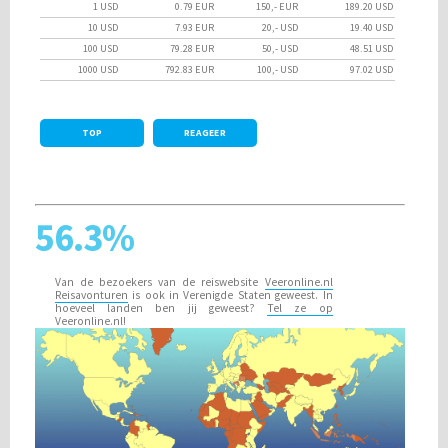
1 USD
0.79 EUR
150,- EUR
189.20 USD
10 USD
7.93 EUR
20,- USD
19.40 USD
100 USD
79.28 EUR
50,- USD
48.51 USD
1000 USD
792.83 EUR
100,- USD
97.02 USD
TOP
REAGEER
56.3%
Van de bezoekers van de reiswebsite
Veeronline.nl
Reisavonturen
is ook in Verenigde Staten geweest. In
hoeveel landen ben jij geweest?
Tel ze op
Veeronline.nl!