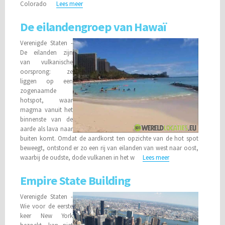
Colorado
Lees meer
De eilandengroep van Hawaï
Verenigde Staten -
De eilanden zijn
van vulkanische
oorsprong: ze
liggen op een
zogenaamde
hotspot, waar
magma vanuit het
binnenste van de
aarde als lava naar
buiten komt. Omdat de aardkorst ten opzichte van de hot spot
beweegt, ontstond er zo een rij van eilanden van west naar oost,
waarbij de oudste, dode vulkanen in het w
Lees meer
Empire State Building
Verenigde Staten -
Wie voor de eerste
keer New York