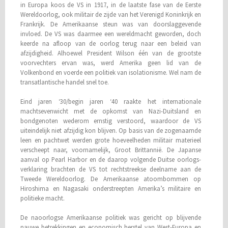
in Europa koos de VS in 1917, in de laatste fase van de Eerste
Wereld­oorlog, ook militair de zijde van het Verenigd Koninkrijk en
Frankrijk. De Amerikaanse steun was van doorslaggevende
invloed. De VS was daarmee een wereldmacht geworden, doch
keerde na afloop van de oorlog terug naar een beleid van
afzijdigheid. Alhoewel President Wilson één van de grootste
voorvechters ervan was, werd Amerika geen lid van de
Volkenbond en voerde een politiek van isolationisme. Wel nam de
transatlantische handel snel toe.
Eind jaren ‘30/begin jaren ‘40 raakte het internationale
machtsevenwicht met de opkomst van Nazi-Duitsland en
bondgenoten wederom ernstig verstoord, waardoor de VS
uiteindelijk niet afzijdig kon blijven. Op basis van de zogenaamde
leen en pachtwet werden grote hoeveelheden militair materieel
verscheept naar, voornamelijk, Groot Brittannië. De Japanse
aanval op Pearl Harbor en de daarop volgende Duitse oorlogs­
verklaring brachten de VS tot rechtstreekse deelname aan de
Tweede Wereldoorlog. De Amerikaanse atoombommen op
Hiroshima en Nagasaki onderstreepten Amerika’s militaire en
politieke macht.
De naoorlogse Amerikaanse politiek was gericht op blijvende
nauwe betrekkingen en economisch herstel van West-Europa en