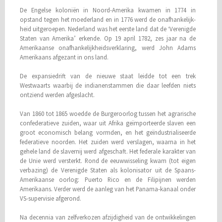
De Engelse koloniën in Noord-Amerika kwamen in 1774 in
opstand tegen het moederland en in 1776 werd de on­af­hanke­lijk­
heid uitgeroepen. Nederland was het eerste land dat de ‘Verenigde
Staten van Amerika’ erkende. Op 19 april 1782, zes jaar na de
Amerikaanse onafhankelijkheidsverklaring, werd John Adams
Amerikaans afgezant in ons land.
De expansiedrift van de nieuwe staat leidde tot een trek
Westwaarts waarbij de indianenstammen die daar leefden niets
ontziend werden afgeslacht.
Van 1860 tot 1865 woedde de Burgeroorlog tussen het agrarische
confederatieve zuiden, waar uit Afrika geïmporteerde slaven een
groot economisch belang vormden, en het geïndustrialiseerde
federatieve noorden. Het zuiden werd verslagen, waarna in het
gehele land de slavernij werd afgeschaft. Het federale karakter van
de Unie werd versterkt. Rond de eeuwwisseling kwam (tot eigen
verbazing) de Verenigde Staten als kolonisator uit de Spaans-
Amerikaanse oorlog: Puerto Rico en de Filipijnen werden
Amerikaans. Verder werd de aanleg van het Panama-kanaal onder
VS-supervisie afgerond.
Na decennia van zelfverkozen afzijdigheid van de ontwikkelingen