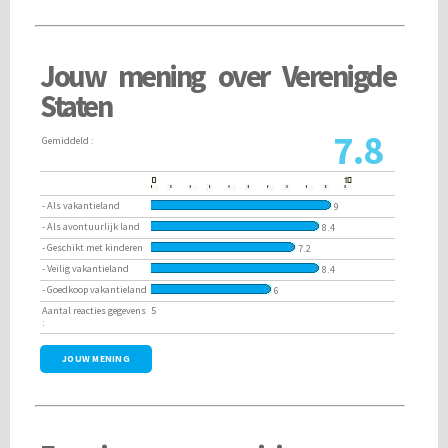
Jouw mening over Verenigde
Staten
7.8
Gemiddeld :
- Als vakantieland
9
- Als avontuurlijk land
8.4
- Geschikt met kinderen
7.2
- Veilig vakantieland
8.4
- Goedkoop vakantieland
6
Aantal reacties gegevens
5
:
JOUW MENING