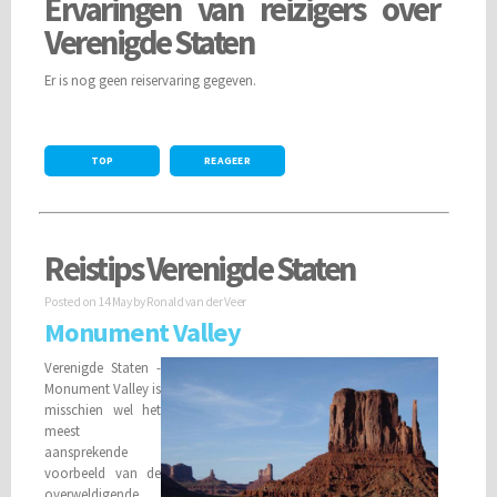
Ervaringen van reizigers over
Verenigde Staten
Er is nog geen reiservaring gegeven.
TOP
REAGEER
Reistips Verenigde Staten
Posted on
14 May
by Ronald van der Veer
Monument Valley
Verenigde Staten -
Monument Valley is
misschien wel het
meest
aansprekende
voorbeeld van de
overweldigende