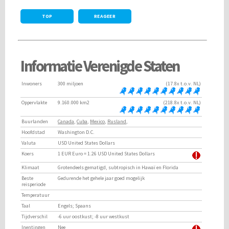
TOP
REAGEER
Informatie Verenigde Staten
Inwoners
300 miljoen
(17.8x t.o.v. NL)
Oppervlakte
9.160.000 km2
(218.8x t.o.v. NL)
Buurlanden
Canada
,
Cuba
,
Mexico
,
Rusland
,
Hoofdstad
Washington D.C.
Valuta
USD United States Dollars
Koers
1 EUR Euro = 1.26 USD United States Dollars
Klimaat
Grotendeels gematigd, subtropisch in Hawaï en Florida
Beste
Gedurende het gehele jaar goed mogelijk
reisperiode
Temperatuur
Taal
Engels; Spaans
Tijdverschil
-6 uur oostkust; -8 uur westkust
Inentingen
Nee