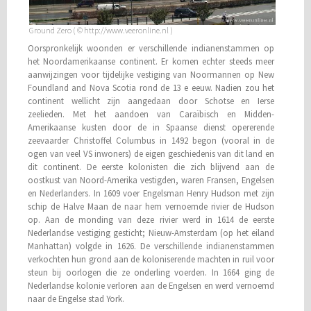
Ground Zero ( © http://www.veeronline.nl )
Oorspronkelijk woonden er verschillende indianenstammen op
het Noordamerikaanse continent. Er komen echter steeds meer
aanwijzingen voor tijdelijke vestiging van Noormannen op New
Foundland and Nova Scotia rond de 13 e eeuw. Nadien zou het
continent wellicht zijn aangedaan door Schotse en Ierse
zeelieden. Met het aandoen van Caraïbisch en Midden-
Amerikaanse kusten door de in Spaanse dienst opererende
zeevaarder Christoffel Columbus in 1492 begon (vooral in de
ogen van veel VS inwoners) de eigen geschiedenis van dit land en
dit continent. De eerste kolonisten die zich blijvend aan de
oostkust van Noord-Amerika vestigden, waren Fransen, Engelsen
en Nederlanders. In 1609 voer Engelsman Henry Hudson met zijn
schip de Halve Maan de naar hem vernoemde rivier de Hudson
op. Aan de monding van deze rivier werd in 1614 de eerste
Nederlandse vestiging gesticht; Nieuw-Amsterdam (op het eiland
Manhattan) volgde in 1626. De verschillende indianenstammen
verkochten hun grond aan de koloniserende machten in ruil voor
steun bij oorlogen die ze onderling voerden. In 1664 ging de
Nederlandse kolonie verloren aan de Engelsen en werd vernoemd
naar de Engelse stad York.