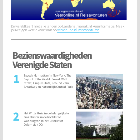
De wereldkaart met alle landen op Landenalmanak.nl Reisinformatie. Maak
jouw eigen wereldkaart aan op
Veeronline.nl Reisavonturen
Bezienswaardigheden
Verenigde Staten
1
Bezoek Manhattan in New York, The
Capitol of the World. Bezoek Wall
Street, Empire State, Ground Zero,
Broadway en natuurlijk Central Park
2
Het Witte Huis in de belangrijkste
trakpleister in de hoofdstad
Washington in het District of
Columbia (DC)