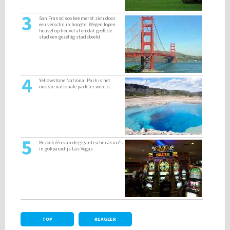
3
San Franscisco kenmerkt zich door
een verschil in hoogte. Wegen lopen
heuvel op heuvel af en dat geeft de
stad een gezellig stadsbeeld.
4
Yellowstone National Park is het
oudste nationale park ter wereld.
5
Bezoek één van de gigantische casico's
in gokparadijs Las Vegas
TOP
REAGEER