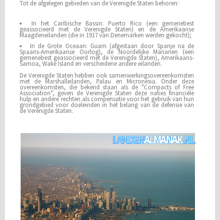
Tot de afgelegen gebieden van de Verenigde Staten behoren:
In het Caribische Bassin: Puerto Rico (een gemenebest
geassocieerd met de Verenigde Staten) en de Amerikaanse
Maagdeneilanden (die in 1917 van Denemarken werden gekocht);
In de Grote Oceaan: Guam (afgestaan door Spanje na de
Spaans-Amerikaanse Oorlog), de Noordelijke Marianen (een
gemenebest geassocieerd met de Verenigde Staten), Amerikaans-
Samoa, Wake Island en verscheidene andere eilanden.
De Verenigde Staten hebben ook samenwerkingsovereenkomsten
met de Marshalleilanden, Palau en Micronesia. Onder deze
overeenkomsten, die bekend staan als de "Compacts of Free
Association", geven de Verenigde Staten deze naties financiële
hulp en andere rechten als compensatie voor het gebruik van hun
grondgebied voor doeleinden in het belang van de defensie van
de Verenigde Staten.