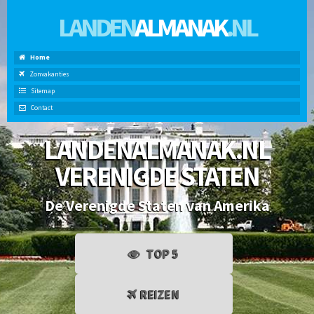
LANDEN
ALMANAK
.NL
Home
Zonvakanties
Sitemap
Contact
LANDENALMANAK.NL
VERENIGDE STATEN
De Verenigde Staten van Amerika
TOP 5
REIZEN