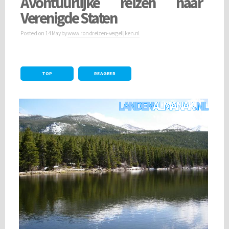
Avontuurlijke reizen naar
Verenigde Staten
Posted on
14 May
by
www.rondreizen-vergelijken.nl
TOP
REAGEER