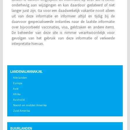
onderhevig aan wijzigingen en kan daardoor gedateerd of niet
langer juist zijn. Ga voor een daadwerkelijk vakantie nooit alleen
uit van deze informatie en informeer altijd en tijdig bij de
daarvoor gespecialiseerde instanties naar de laatste informatie
over bijvoorbeeld vaccinaties, visa, geldzaken en andere items.
De beheerder van deze site is nimmer verantwoordelijk voor
gevolgen van het gebruik van deze informatie of verkeerde
interpretatie hiervan.
LANDENALMANAK.NL
Alle landen
Europa
Azië
Afrika
Australië
Noord- en midden Amerika
Zuid Amerika
BUURLANDEN