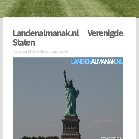
Landenalmanak.nl Verenigde
Staten
Posted on
14 May
by
Ronald van der Veer