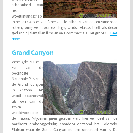
schoonheid van
het
woestijnlandschap
in het zuidwesten van Amerika. Het silhouet van de eenzame rode
rotsen, omgeven door een lege, weidse vlakte, heeft als decor
gediend bij tientallen films en vele commercials. Het groots
Lees
meer
Grand Canyon
Verenigde Staten -
Een van de
bekendste
Nationale Parken is
de Grand Canyon
in Arizona. Het
wordt beschouwd
als een van de
zeven
wereldwonderen
der natuur. Miljoenen jaren geleden werd hier een deel van de
aardkorst omhooggedrukt; daardoor ontstond het Colorado
Plateau waar de Grand Canyon nu een onderdeel van is. De