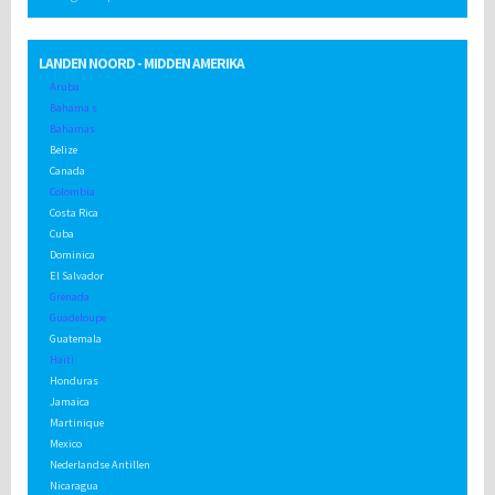
LANDEN NOORD - MIDDEN AMERIKA
Aruba
Bahama s
Bahamas
Belize
Canada
Colombia
Costa Rica
Cuba
Dominica
El Salvador
Grenada
Guadeloupe
Guatemala
Haïti
Honduras
Jamaica
Martinique
Mexico
Nederlandse Antillen
Nicaragua