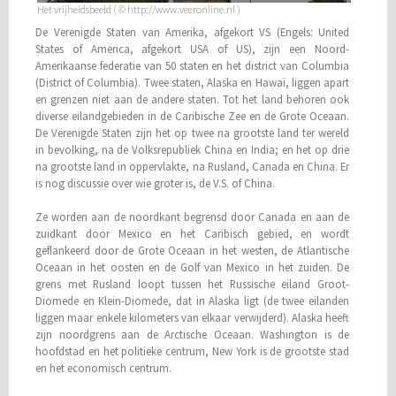
Het vrijheidsbeeld ( © http://www.veeronline.nl )
De Verenigde Staten van Amerika, afgekort VS (Engels: United
States of America, afgekort USA of US), zijn een Noord-
Amerikaanse federatie van 50 staten en het district van Columbia
(District of Columbia). Twee staten, Alaska en Hawaï, liggen apart
en grenzen niet aan de andere staten. Tot het land behoren ook
diverse eilandgebieden in de Caribische Zee en de Grote Oceaan.
De Verenigde Staten zijn het op twee na grootste land ter wereld
in bevolking, na de Volksrepubliek China en India; en het op drie
na grootste land in oppervlakte, na Rusland, Canada en China. Er
is nog discussie over wie groter is, de V.S. of China.
Ze worden aan de noordkant begrensd door Canada en aan de
zuidkant door Mexico en het Caribisch gebied, en wordt
geflankeerd door de Grote Oceaan in het westen, de Atlantische
Oceaan in het oosten en de Golf van Mexico in het zuiden. De
grens met Rusland loopt tussen het Russische eiland Groot-
Diomede en Klein-Diomede, dat in Alaska ligt (de twee eilanden
liggen maar enkele kilometers van elkaar verwijderd). Alaska heeft
zijn noordgrens aan de Arctische Oceaan. Washington is de
hoofdstad en het politieke centrum, New York is de grootste stad
en het economisch centrum.