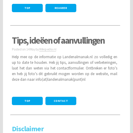
TOP
REAGEER
Tips, ideëen of aanvullingen
Posted on
14 May
by
Wikipedia.nl
Help mee op de informatie op Landenalmanak.nl zo volledig en
up to date te houden. Heb jij tips, aanvullingen of verbeteringen,
laat het dan weten via het contactformulier. Ontbreken er foto's
en heb jij foto's dit gebruikt mogen worden op de website, mail
deze dan naar info(at)landenalmanak(punt)nl
TOP
CONTACT
Disclaimer