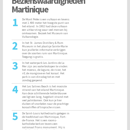
Bezienswaardigheden
Martinique
1
De Mont Pelée is een vulkaan en tevens
met 1.400 meter het hoogste punt van
het eiland. In 1902 had deze vulkaan
een uitbarsting waar veel mensen bij
omkwamen. Bezoek het Museum van
Vulkanologie.
2
In het St. James Distillery & Rum
Museum in het plaatsje Sainte-Marie
kun je allerlei informatie verkrijgen
over de soorten rum van Martinique.
Toegang is gratis.
3
In het waterpark Les Jardins de La
Mer zijn zes waterbiotopen te vinden:
het moeras, de lagune, de rivier, het
rif, de mangrove en het koraal. Het
park is van dinsdag tot en met
zondag geopend.
4
Het Les Salines Beach is het mooiste
strand van het eiland Martinique.
Aan deze schitterende helderblauwe
zee ligt een lang, hagelwit strand met
veel palmbomen. Ook kun je hier
duiken of snorkelen naar de prachtige
koraalriffen of tropische vissen.
5
De Saint-Louis kathedraalis gelegen in
de hoofdstad van Martinique, Fort-
de-France. Het is een rooms-
katholieke kerk en tevens een
nationaal Frans monument. Hij is