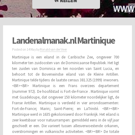
REIZEN
Landenalmanak.nl Martinique
Posted on
14 May
by
Ronald van der Veer
Martinique is een eiland in de Caribische Zee, ongeveer 700
kilometer ten zuidoosten van de Dominicaanse Republiek. Het ligt
ten zuiden van Dominica en ten noorden van Saint Lucia, en
behoort tot de Bovenwindse eiland van de Kleine Antillen.
Martinique telde tijdens de laatste census 381.325 (1999) inwoners.
<BR><BR> Martinique is een Frans overzees departement
(nummer 972). De hoofdstad is Fort-de-France . Martinique vormt
met Guadeloupe, dat ongeveer 150 kilometer noordelijker ligt, de
Franse Antillen. Martinique is verdeeld in vier arrondissementen:
Fort-de-France; Marin; Saint-Pierre; en LaTrinité. <BR><BR>
Martinique werd in 1635 gekoloniseerd door Frankrijk. Het eiland is
zeer kwetsbaar voor natuurrampen: gemiddeld eens in de vijf jaar
geschiedt er een. Die varieert tussen allesverwoestende orkanen,
overstromingen en vulkanische activiteiten. <BR><BR> De totale