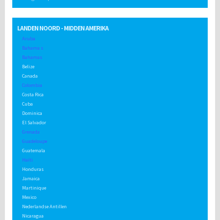
LANDEN NOORD - MIDDEN AMERIKA
Aruba
Bahama s
Bahamas
Belize
Canada
Colombia
Costa Rica
Cuba
Dominica
El Salvador
Grenada
Guadeloupe
Guatemala
Haïti
Honduras
Jamaica
Martinique
Mexico
Nederlandse Antillen
Nicaragua