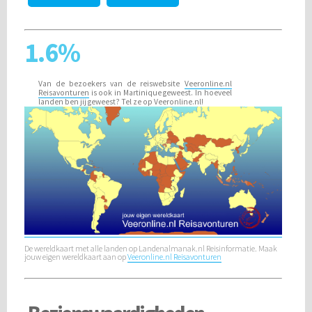
1.6%
Van de bezoekers van de reiswebsite
Veeronline.nl
Reisavonturen
is ook in Martinique geweest. In hoeveel
landen ben jij geweest?
Tel ze op Veeronline.nl!
De wereldkaart met alle landen op Landenalmanak.nl Reisinformatie. Maak
jouw eigen wereldkaart aan op
Veeronline.nl Reisavonturen