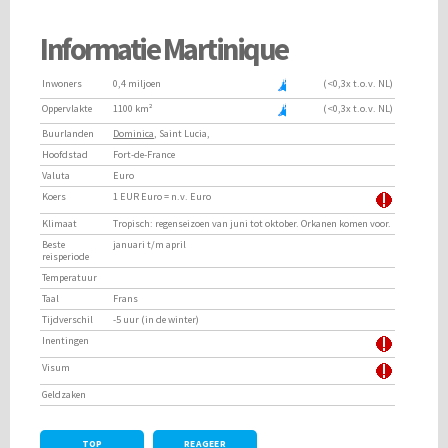
Informatie Martinique
Inwoners
0,4 miljoen
(<0,3x t.o.v. NL)
Oppervlakte
1100 km²
(<0,3x t.o.v. NL)
Buurlanden
Dominica
, Saint Lucia,
Hoofdstad
Fort-de-France
Valuta
Euro
Koers
1 EUR Euro = n.v. Euro
Klimaat
Tropisch: regenseizoen van juni tot oktober. Orkanen komen voor.
Beste
januari t/m april
reisperiode
Temperatuur
Taal
Frans
Tijdverschil
-5 uur (in de winter)
Inentingen
Visum
Geldzaken
TOP
REAGEER