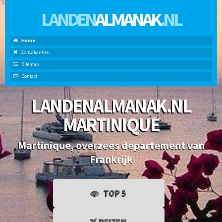
LANDEN
ALMANAK
.NL
Home
Zonvakanties
Sitemap
Contact
LANDENALMANAK.NL
MARTINIQUE
Martinique, overzees departement van
Frankrijk
TOP 5