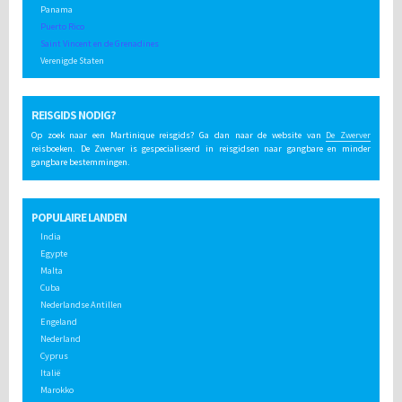
Panama
Puerto Rico
Saint Vincent en de Grenadines
Verenigde Staten
REISGIDS NODIG?
Op zoek naar een Martinique reisgids? Ga dan naar de website van
De Zwerver
reisboeken. De Zwerver is gespecialiseerd in reisgidsen naar gangbare en minder
gangbare bestemmingen.
POPULAIRE LANDEN
India
Egypte
Malta
Cuba
Nederlandse Antillen
Engeland
Nederland
Cyprus
Italië
Marokko