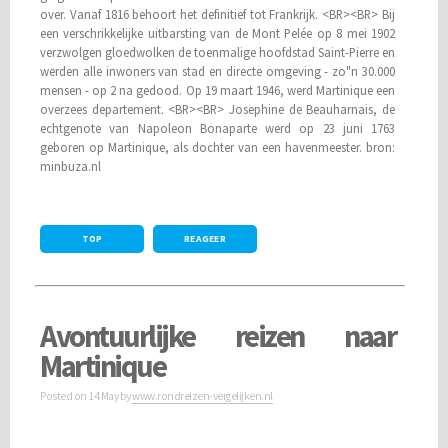
over. Vanaf 1816 behoort het definitief tot Frankrijk. <BR><BR> Bij
een verschrikkelijke uitbarsting van de Mont Pelée op 8 mei 1902
verzwolgen gloedwolken de toenmalige hoofdstad Saint-Pierre en
werden alle inwoners van stad en directe omgeving - zo"n 30.000
mensen - op 2 na gedood. Op 19 maart 1946, werd Martinique een
overzees departement. <BR><BR> Josephine de Beauharnais, de
echtgenote van Napoleon Bonaparte werd op 23 juni 1763
geboren op Martinique, als dochter van een havenmeester.
bron:
minbuza.nl
TOP
REAGEER
Avontuurlijke reizen naar
Martinique
Posted on
14 May
by
www.rondreizen-vergelijken.nl