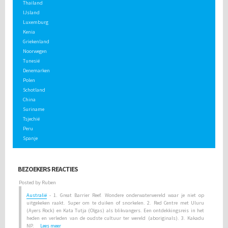
Thailand
IJsland
Luxemburg
Kenia
Griekenland
Noorwegen
Tunesië
Denemarken
Polen
Schotland
China
Suriname
Tsjechië
Peru
Spanje
BEZOEKERS REACTIES
Posted by Ruben
Australië
- 1. Great Barrier Reef. Wondere onderwaterwereld waar je niet op
uitgekeken raakt. Super om te duiken of snorkelen. 2. Red Centre met Uluru
(Ayers Rock) en Kata Tutja (Olgas) als blikvangers. Een ontdekkingsreis in het
heden en verleden van de oudste cultuur ter wereld (aboriginals). 3. Kakadu
NP.
Lees meer