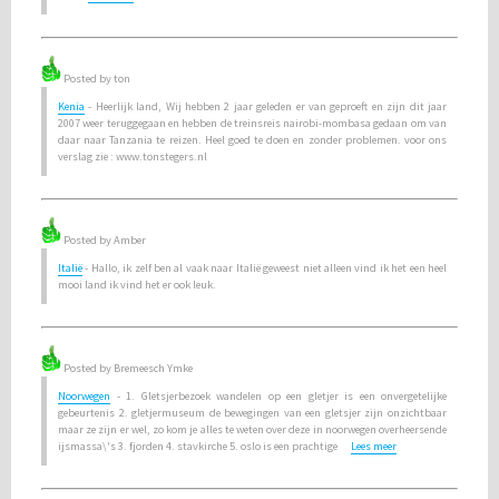
Posted by ton
Kenia
- Heerlijk land, Wij hebben 2 jaar geleden er van geproeft en zijn dit jaar
2007 weer teruggegaan en hebben de treinsreis nairobi-mombasa gedaan om van
daar naar Tanzania te reizen. Heel goed te doen en zonder problemen. voor ons
verslag zie : www.tonstegers.nl
Posted by Amber
Italië
- Hallo, ik zelf ben al vaak naar Italië geweest niet alleen vind ik het een heel
mooi land ik vind het er ook leuk.
Posted by Bremeesch Ymke
Noorwegen
- 1. Gletsjerbezoek wandelen op een gletjer is een onvergetelijke
gebeurtenis 2. gletjermuseum de bewegingen van een gletsjer zijn onzichtbaar
maar ze zijn er wel, zo kom je alles te weten over deze in noorwegen overheersende
ijsmassa\'s 3. fjorden 4. stavkirche 5. oslo is een prachtige
Lees meer