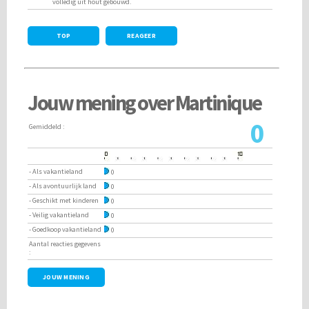
volledig uit hout gebouwd.
TOP
REAGEER
Jouw mening over Martinique
0
Gemiddeld :
- Als vakantieland
0
- Als avontuurlijk land
0
- Geschikt met kinderen
0
- Veilig vakantieland
0
- Goedkoop vakantieland
0
Aantal reacties gegevens
:
JOUW MENING