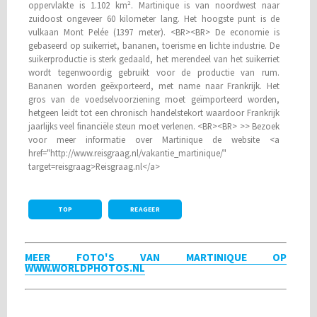
oppervlakte is 1.102 km². Martinique is van noordwest naar
zuidoost ongeveer 60 kilometer lang. Het hoogste punt is de
vulkaan Mont Pelée (1397 meter). <BR><BR> De economie is
gebaseerd op suikerriet, bananen, toerisme en lichte industrie. De
suikerproductie is sterk gedaald, het merendeel van het suikerriet
wordt tegenwoordig gebruikt voor de productie van rum.
Bananen worden geëxporteerd, met name naar Frankrijk. Het
gros van de voedselvoorziening moet geïmporteerd worden,
hetgeen leidt tot een chronisch handelstekort waardoor Frankrijk
jaarlijks veel financiële steun moet verlenen. <BR><BR> >> Bezoek
voor meer informatie over Martinique de website <a
href="http://www.reisgraag.nl/vakantie_martinique/"
target=reisgraag>Reisgraag.nl</a>
TOP
REAGEER
MEER FOTO'S VAN MARTINIQUE OP
WWW.WORLDPHOTOS.NL