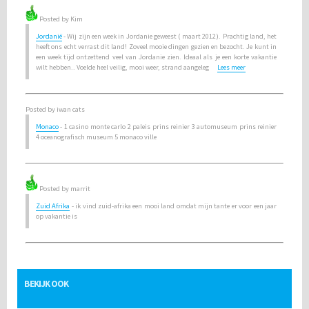
Posted by Kim
Jordanië
- Wij zijn een week in Jordanie geweest ( maart 2012). Prachtig land, het
heeft ons echt verrast dit land! Zoveel mooie dingen gezien en bezocht. Je kunt in
een week tijd ontzettend veel van Jordanie zien. Ideaal als je een korte vakantie
wilt hebben.. Voelde heel veilig, mooi weer, strand aangeleg
Lees meer
Posted by iwan cats
Monaco
- 1 casino monte carlo 2 paleis prins reinier 3 automuseum prins reinier
4 oceanografisch museum 5 monaco ville
Posted by marrit
Zuid Afrika
- ik vind zuid-afrika een mooi land omdat mijn tante er voor een jaar
op vakantie is
BEKIJK OOK