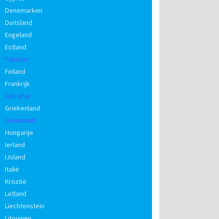
Denemarken
Duitsland
Engeland
Estland
Faeröer
Finland
Frankrijk
Gibraltar
Griekenland
Groenland
Hongarije
Ierland
IJsland
Italië
Kroatië
Letland
Liechtenstein
Litouwen