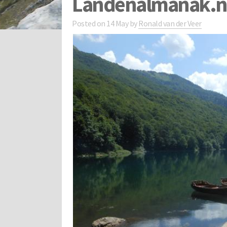
Landenalmanak.n
Posted on
14 May
by
Ronald van der Veer