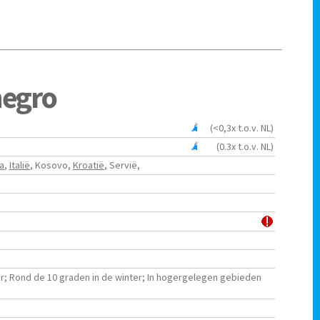
negro
(<0,3x t.o.v. NL)
(0.3x t.o.v. NL)
a
,
Italië
, Kosovo,
Kroatië
, Servië,
er; Rond de 10 graden in de winter; In hogergelegen gebieden