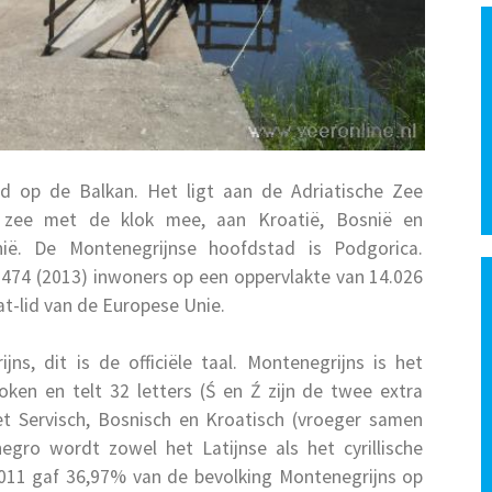
nd op de Balkan. Het ligt aan de Adriatische Zee
e zee met de klok mee, aan Kroatië, Bosnië en
nië. De Montenegrijnse hoofdstad is Podgorica.
.474 (2013) inwoners op een oppervlakte van 14.026
t-lid van de Europese Unie.
s, dit is de officiële taal. Montenegrijns is het
ken en telt 32 letters (Ś en Ź zijn de twee extra
het Servisch, Bosnisch en Kroatisch (vroeger samen
egro wordt zowel het Latijnse als het cyrillische
n 2011 gaf 36,97% van de bevolking Montenegrijns op