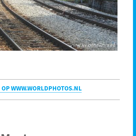
O OP WWW.WORLDPHOTOS.NL