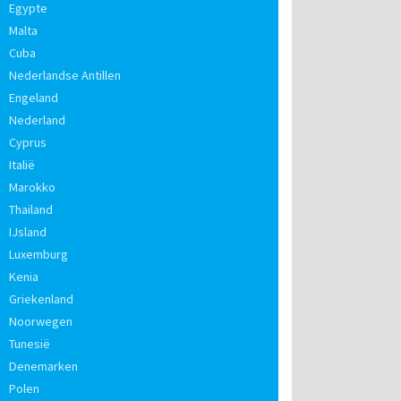
Egypte
Malta
Cuba
Nederlandse Antillen
Engeland
Nederland
Cyprus
Italië
Marokko
Thailand
IJsland
Luxemburg
Kenia
Griekenland
Noorwegen
Tunesië
Denemarken
Polen