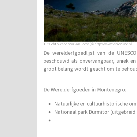
Uitzicht over de baai van Kotor ( © http://www.veeronline.nl )
De werelderfgoedlijst van de UNESCO 
beschouwd als onvervangbaar, uniek en
groot belang wordt geacht om te behou
De Werelderfgoeden in Montenegro:
Natuurlijke en cultuurhistorische o
Nationaal park Durmitor (uitgebreid 