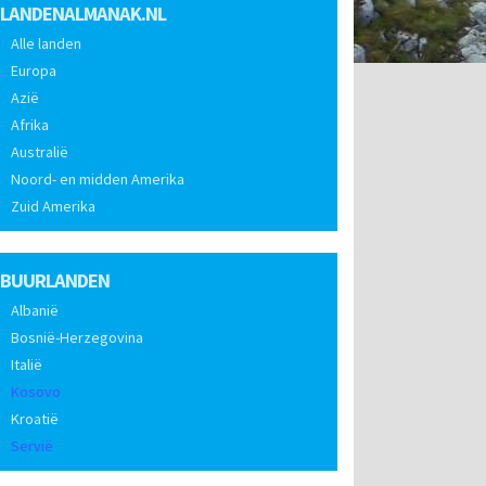
LANDENALMANAK.NL
Alle landen
Europa
Azië
Afrika
Australië
Noord- en midden Amerika
Zuid Amerika
BUURLANDEN
Albanië
Bosnië-Herzegovina
Italië
Kosovo
Kroatië
Servië