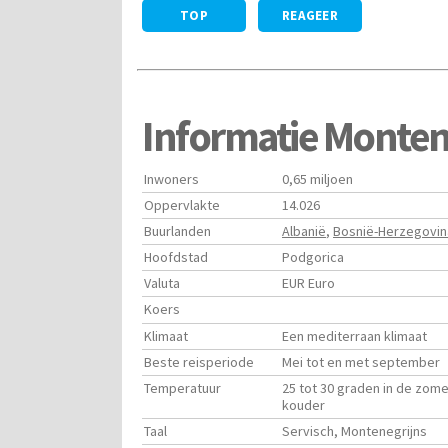
TOP
REAGEER
Informatie Monte
Inwoners
0,65 miljoen
Oppervlakte
14.026
Buurlanden
Albanië
,
Bosnië-Herzegovin
Hoofdstad
Podgorica
Valuta
EUR Euro
Koers
Klimaat
Een mediterraan klimaat
Beste reisperiode
Mei tot en met september
Temperatuur
25 tot 30 graden in de zom
kouder
Taal
Servisch, Montenegrijns