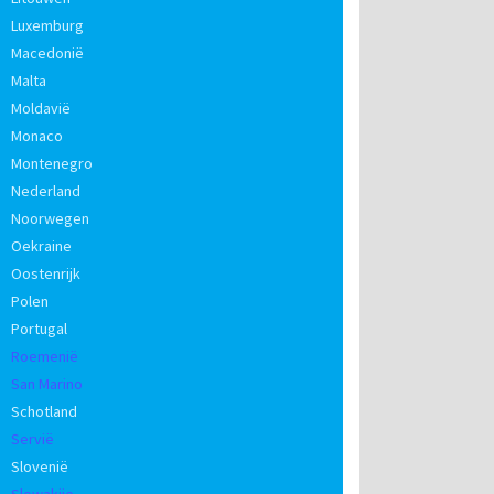
Luxemburg
Macedonië
Malta
Moldavië
Monaco
Montenegro
Nederland
Noorwegen
Oekraine
Oostenrijk
Polen
Portugal
Roemenië
San Marino
Schotland
Servië
Slovenië
Slowakije