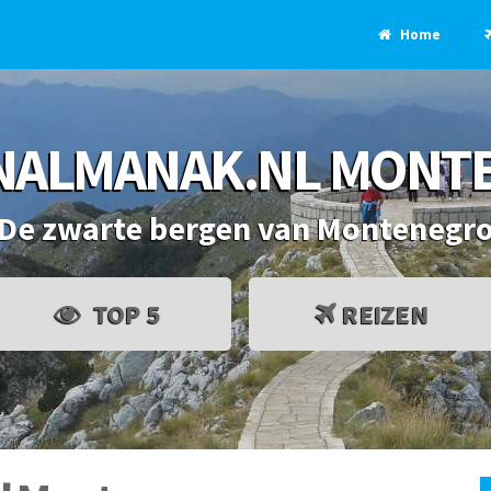
Home
NALMANAK.NL MONT
De zwarte bergen van Montenegr
TOP 5
REIZEN