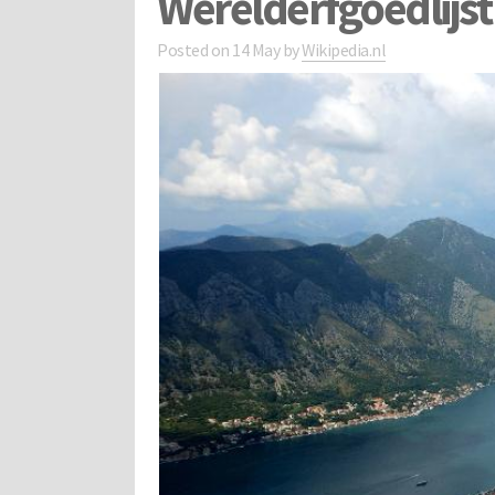
Werelderfgoedlijs
Posted on
14 May
by
Wikipedia.nl