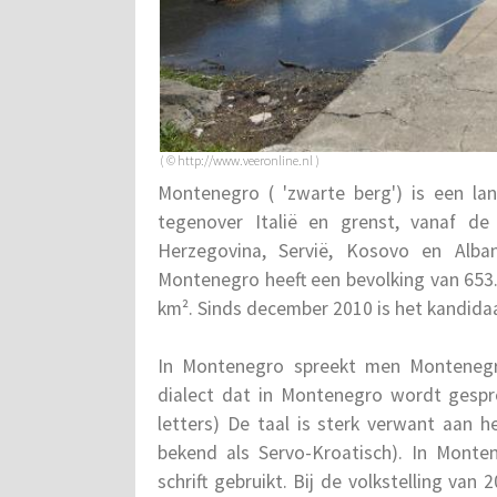
( © http://www.veeronline.nl )
Montenegro ( 'zwarte berg') is een la
tegenover Italië en grenst, vanaf d
Herzegovina, Servië, Kosovo en Alba
Montenegro heeft een bevolking van 653
km². Sinds december 2010 is het kandidaa
In Montenegro spreekt men Montenegrijn
dialect dat in Montenegro wordt gespro
letters) De taal is sterk verwant aan 
bekend als Servo-Kroatisch). In Monten
schrift gebruikt. Bij de volkstelling va