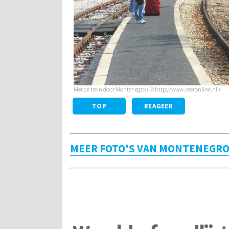
Met de trein door Montenegro ( © http://www.veeronline.nl )
TOP
REAGEER
MEER FOTO'S VAN MONTENEGR