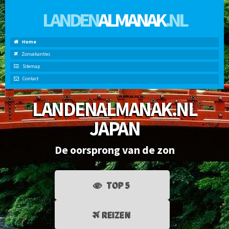
LANDEN
ALMANAK
.NL
Home
Zonvakanties
Sitemap
Contact
LANDENALMANAK.NL
JAPAN
De oorsprong van de zon
TOP 5
REIZEN