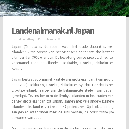
Landenalmanak.nl Japan
Posted on
14 May
by
Ronald van der Veer
Japan (Yamato is de naam voor het oude Japan) is een
eilandenrijk ten oosten van het Aziatische continent, dat bestaat
uit meer dan 3000 eilanden. De bevolking concentreert zich echter
voornamelijk op de eilanden Hokkaido, Honshu, Shikoku en
Kyushu.
Japan bestaat voornamelijk uit de vier grote eilanden: (van noord
naar zuid) Hokkaido, Honshu, Shikoku en Kyushu. Honshu is het
grootste eiland; hierop zijn de belangrijkste steden van Japan
gevestigd. Tevens behoren de Ryukyu-eilanden in het zuiden van
de vier grote eilanden tot Japan, samen met vele andere kleinere
eilanden. Het land is verdeeld in 47 prefecturen. Op Hokkaido ligt
een gebied waar onder meer de Ainu wonen, de oorspronkelijke
bewoners van Japan.
De algemene eigenschappen van de vier belangrijke eilanden zijn: