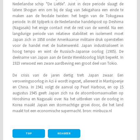
Nederlandse schip "De Liefde". Juist in deze periode slaagt de
latere Shogun erin om bij de slag van Sekigahara een einde te
maken aan de feodale twisten: het begin van de Tokugawa
periode. In dit tijdperk is de Nederlandse handelspost op Deshima
(Nagasaki) het enige contact met de rest van de wereld. Na een
langdurige periode van relatieve stabiliteit en isolement moet
Japan zich in 1858 onder Amerikaanse militaire druk openstellen
voor de handel met de buitenwereld. Japan industrialiseert in
hoog tempo en wint de Russisch‑Japanse oorlog (1905). De
deelname van Japan aan de Eerste Wereldoorlog blijft beperkt. In
1923 verwoest een zware aardbeving een groot deel van Tokio.
De crisis van de jaren dertig treft Japan zwaar. Een
veroveringsoorlog in Azi ë wordt ingezet, allereerst in Mantsjoerije
en China. In 1941 volgt de aanval op Pearl Harbour, en op 15
augustus 1945 geeft Japan zich na de atoombomaanvallen op
Hiroshima en Nagasaki over. Na het uitbreken van de oorlog in
Korea maakt Japan een stormachtige groei door, die het land
maakt tot een economische supermacht.
bron: minbuza.nl
TOP
REAGEER