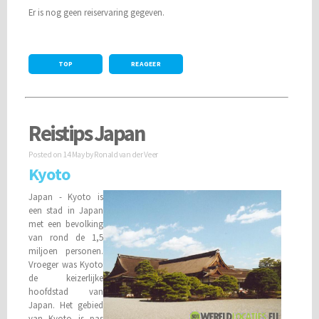
Er is nog geen reiservaring gegeven.
TOP
REAGEER
Reistips Japan
Posted on
14 May
by Ronald van der Veer
Kyoto
Japan - Kyoto is
een stad in Japan
met een bevolking
van rond de 1,5
miljoen personen.
Vroeger was Kyoto
de keizerlijke
hoofdstad van
Japan. Het gebied
van Kyoto is pas