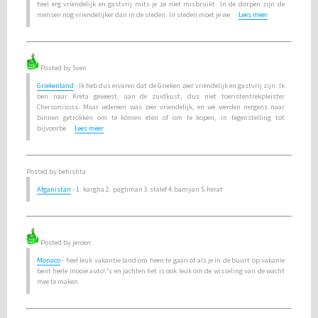
heel erg vriendelijk en gastvrij mits je ze niet misbruikt. In de dorpen zijn de
mensen nog vriendelijker dan in de steden. In steden moet je we
Lees meer
Posted by Sven
Griekenland
- Ik heb dus ervaren dat de Grieken zeer vriendelijk en gastvrij zijn. Ik
ben naar Kreta geweest, aan de zuidkust, dus niet toeristentrekpleister
Chersonisoss. Maar iedereen was zeer vriendelijk, en we werden nergens naar
binnen getrokken om te komen eten of om te kopen, in tegenstelling tot
bijvoorbe
Lees meer
Posted by behishta
Afganistan
- 1. kargha 2. paghman 3.stalef 4.bamyan 5.herat
Posted by jeroen
Monaco
- heel leuk vakantie land om heen te gaan of als je in de buurt op vakanie
bent heele mooie auto\'s en jachten het is ook leuk om de wisseling van de wacht
mee te maken