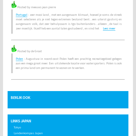
Posted by meeuws jean pierre
Portugal
- zeer mooi land , met een aangenaam klimaat, hoewel je soms de streek
moet selecteren als je niet tegen extremen bestand bent...een uiterst gastvrij en
aangenaam volk, dat zeer behulpzaam is tgo buitenlanders...alleeen , de taal is
zeer moeilijk. Ikzelf heb een aantal talen gestudeerd , en vind het
Lees meer
Posted by de Groot
Polen
- Augustuw in noord-oost Polen heeft een prachtig recreatiegebied gelegen
aan een mega groot meer. Een uitstekende locatie voor watersporters. Polen is ook
een prima land om permanent te wonen en te werken.
BEKIJK OOK
LINKS JAPAN
Tokyo
Landenkompas Japan