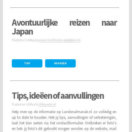
Avontuurlijke reizen naar
Japan
Posted on
14 May
by
www.rondreizen-vergelijken.nl
TOP
REAGEER
Tips, ideëen of aanvullingen
Posted on
14 May
by
Wikipedia.nl
Help mee op de informatie op Landenalmanak.nl zo volledig en
up to date te houden. Heb jij tips, aanvullingen of verbeteringen,
laat het dan weten via het contactformulier. Ontbreken er foto's
en heb jij foto's dit gebruikt mogen worden op de website, mail