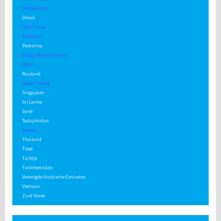
Oezbekistan
Oman
Oost Timor
Pakistan
Palestina
Papoa Nieuw-Guinea
Qatar
Rusland
Saudi-Arabië
Singapore
Sri Lanka
Syrië
Tadzjikistan
Taiwan
Thailand
Tibet
Turkije
Turkmenistan
Verenigde Arabische Emiraten
Vietnam
Zuid Korea