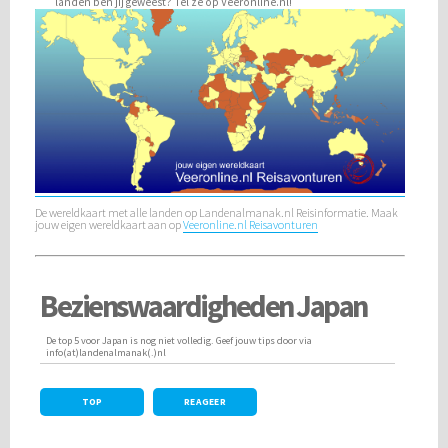
landen ben jij geweest?
Tel ze op Veeronline.nl!
De wereldkaart met alle landen op Landenalmanak.nl Reisinformatie. Maak
jouw eigen wereldkaart aan op
Veeronline.nl Reisavonturen
Bezienswaardigheden Japan
De top 5 voor Japan is nog niet volledig. Geef jouw tips door via
info(at)landenalmanak(.)nl
TOP
REAGEER