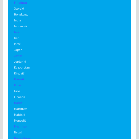
Filipijnen
Georgië
Hongkong
India
Indonesië
Irak
Iran
Israël
Japan
Jemen
Jordanië
Kazachstan
Kirgizië
Koeweit
Korea
Laos
Libanon
Macao
Malediven
Maleisië
Mongolië
Myanmar
Nepal
Noord-Korea