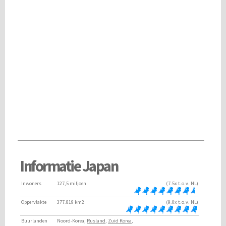
Informatie Japan
Inwoners
127,5 miljoen
(7.5x t.o.v. NL)
Oppervlakte
377.819 km2
(9.0x t.o.v. NL)
Buurlanden
Noord-Korea,
Rusland
,
Zuid Korea
,