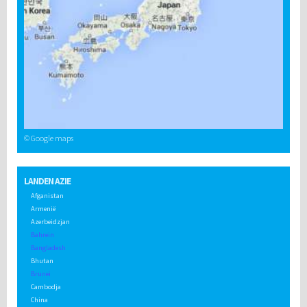
© Google maps
LANDEN AZIE
Afganistan
Armenië
Azerbeidzjan
Bahrein
Bangladesh
Bhutan
Brunei
Cambodja
China