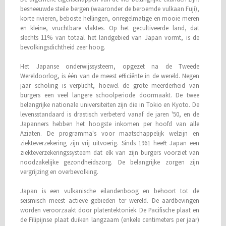
besneeuwde steile bergen (waaronder de beroemde vulkaan Fuji),
korte rivieren, beboste hellingen, onregelmatige en mooie meren
en kleine, vruchtbare vlaktes. Op het gecultiveerde land, dat
slechts 11% van totaal het landgebied van Japan vormt, is de
bevolkingsdichtheid zeer hoog.
Het Japanse onderwijssysteem, opgezet na de Tweede
Wereldoorlog, is één van de meest efficiënte in de wereld. Negen
jaar scholing is verplicht, hoewel de grote meerderheid van
burgers een veel langere schoolperiode doormaakt. De twee
belangrijke nationale universiteiten zijn die in Tokio en Kyoto. De
levensstandaard is drastisch verbeterd vanaf de jaren '50, en de
Japanners hebben het hoogste inkomen per hoofd van alle
Aziaten. De programma's voor maatschappelijk welzijn en
ziekteverzekering zijn vrij uitvoerig. Sinds 1961 heeft Japan een
ziekteverzekeringssysteem dat elk van zijn burgers voorziet van
noodzakelijke gezondheidszorg. De belangrijke zorgen zijn
vergrijzing en overbevolking.
Japan is een vulkanische eilandenboog en behoort tot de
seismisch meest actieve gebieden ter wereld. De aardbevingen
worden veroorzaakt door platentektoniek. De Pacifische plaat en
de Filipijnse plaat duiken langzaam (enkele centimeters per jaar)