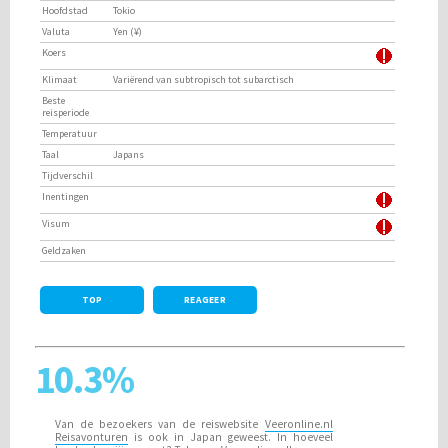
Hoofdstad
Tokio
Valuta
Yen (¥)
Koers
Klimaat
Variërend van subtropisch tot subarctisch
Beste
reisperiode
Temperatuur
Taal
Japans
Tijdverschil
Inentingen
Visum
Geldzaken
TOP
REAGEER
10.3%
Van de bezoekers van de reiswebsite
Veeronline.nl
Reisavonturen
is ook in Japan geweest. In hoeveel