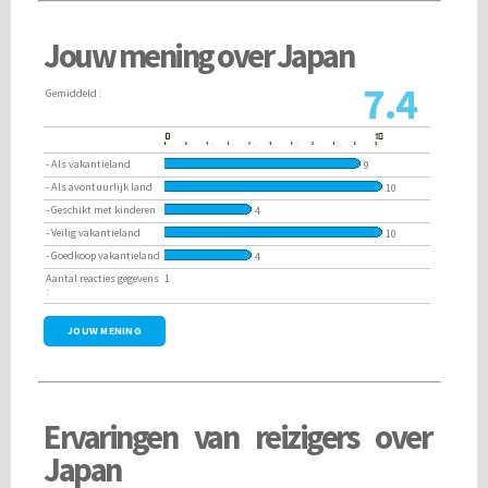
Jouw mening over Japan
7.4
Gemiddeld :
- Als vakantieland
9
- Als avontuurlijk land
10
- Geschikt met kinderen
4
- Veilig vakantieland
10
- Goedkoop vakantieland
4
Aantal reacties gegevens
1
:
JOUW MENING
Ervaringen van reizigers over
Japan