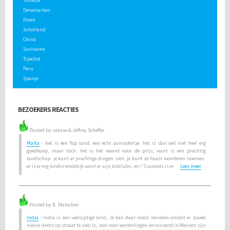
Tunesië
Denemarken
Polen
Schotland
China
Suriname
Tsjechië
Peru
Spanje
BEZOEKERS REACTIES
Posted by sabine & Jeffrey Scheffer
Malta
- het is een Top land, een echt aanradertje. het is dan wel niet heel erg
goedkoop, maar toch. het is het waard voor de prijs, want is een prachtig
landschap. je kunt er prachtige dingen zien, je kunt ze haast wonderen noemen.
er is er erg kindvriendelijk want er zijn kidclubs, en \'S avonds is er
Lees meer
Posted by B. Mahabier
India
- India is een veelzijdige land, Je kan daar nooit vervelen omdat er zoveel
nieuw items op straat te zien is, wat voor westerlingen verrassend is Mensen zijn