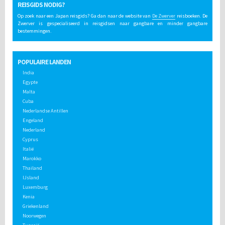
REISGIDS NODIG?
Op zoek naar een Japan reisgids? Ga dan naar de website van
De Zwerver
reisboeken. De
Zwerver is gespecialiseerd in reisgidsen naar gangbare en minder gangbare
bestemmingen.
POPULAIRE LANDEN
India
Egypte
Malta
Cuba
Nederlandse Antillen
Engeland
Nederland
Cyprus
Italië
Marokko
Thailand
IJsland
Luxemburg
Kenia
Griekenland
Noorwegen