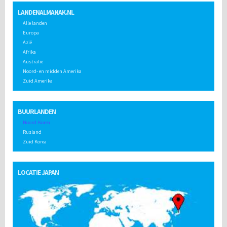
LANDENALMANAK.NL
Alle landen
Europa
Azië
Afrika
Australië
Noord- en midden Amerika
Zuid Amerika
BUURLANDEN
Noord-Korea
Rusland
Zuid Korea
LOCATIE JAPAN