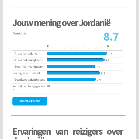
Jouw mening over Jordanië
8.7
Gemiddeld :
- Als vakantieland
9.7
- Als avontuurlijk land
9.3
- Geschikt met kinderen
7.8
- Veilig vakantieland
8.6
- Goedkoop vakantieland
7.9
Aantal reacties gegevens
10
:
JOUW MENING
Ervaringen van reizigers over