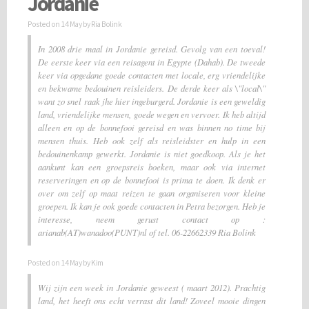
Jordanië
Posted on
14 May
by Ria Bolink
In 2008 drie maal in Jordanie gereisd. Gevolg van een toeval!
De eerste keer via een reisagent in Egypte (Dahab). De tweede
keer via opgedane goede contacten met locale, erg vriendelijke
en bekwame bedouinen reisleiders. De derde keer als \"local\"
want zo snel raak jhe hier ingeburgerd. Jordanie is een geweldig
land, vriendelijke mensen, goede wegen en vervoer. Ik heb altijd
alleen en op de bonnefooi gereisd en was binnen no time bij
mensen thuis. Heb ook zelf als reisleidster en hulp in een
bedouinenkamp gewerkt. Jordanie is niet goedkoop. Als je het
aankunt kan een groepsreis boeken, maar ook via internet
reserveringen en op de bonnefooi is prima te doen. Ik denk er
over om zelf op maat reizen te gaan organiseren voor kleine
groepen. Ik kan je ook goede contacten in Petra bezorgen. Heb je
interesse, neem gerust contact op :
arianab(AT)wanadoo(PUNT)nl of tel. 06-22662339 Ria Bolink
Posted on
14 May
by Kim
Wij zijn een week in Jordanie geweest ( maart 2012). Prachtig
land, het heeft ons echt verrast dit land! Zoveel mooie dingen