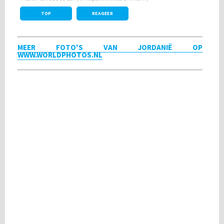
TOP
REAGEER
MEER FOTO'S VAN JORDANIË OP
WWW.WORLDPHOTOS.NL