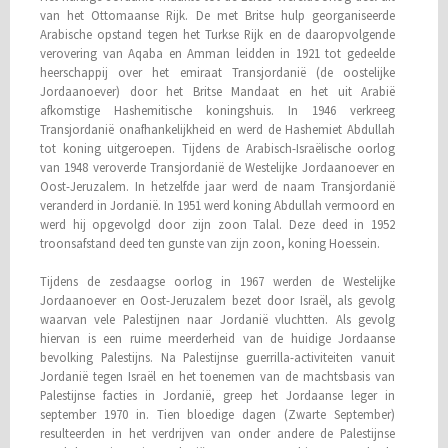
van het Ottomaanse Rijk. De met Britse hulp georganiseerde
Arabische opstand tegen het Turkse Rijk en de daaropvolgende
verovering van Aqaba en Amman leidden in 1921 tot gedeelde
heerschappij over het emiraat Transjordanië (de oostelijke
Jordaanoever) door het Britse Mandaat en het uit Arabië
afkomstige Hashemitische koningshuis. In 1946 verkreeg
Transjordanië onafhankelijkheid en werd de Hashemiet Abdullah
tot koning uitgeroepen. Tijdens de Arabisch-Israëlische oorlog
van 1948 veroverde Transjordanië de Westelijke Jordaanoever en
Oost-Jeruzalem. In hetzelfde jaar werd de naam Transjordanië
veranderd in Jordanië. In 1951 werd koning Abdullah vermoord en
werd hij opgevolgd door zijn zoon Talal. Deze deed in 1952
troonsafstand deed ten gunste van zijn zoon, koning Hoessein.
Tijdens de zesdaagse oorlog in 1967 werden de Westelijke
Jordaanoever en Oost-Jeruzalem bezet door Israël, als gevolg
waarvan vele Palestijnen naar Jordanië vluchtten. Als gevolg
hiervan is een ruime meerderheid van de huidige Jordaanse
bevolking Palestijns. Na Palestijnse guerrilla-activiteiten vanuit
Jordanië tegen Israël en het toenemen van de machtsbasis van
Palestijnse facties in Jordanië, greep het Jordaanse leger in
september 1970 in. Tien bloedige dagen (Zwarte September)
resulteerden in het verdrijven van onder andere de Palestijnse