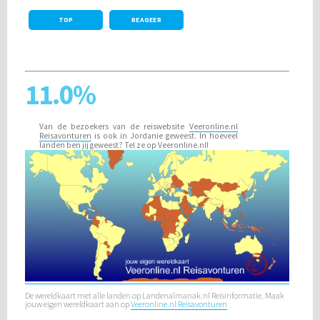
TOP
REAGEER
11.0%
Van de bezoekers van de reiswebsite
Veeronline.nl
Reisavonturen
is ook in Jordanie geweest. In hoeveel
landen ben jij geweest?
Tel ze op Veeronline.nl!
De wereldkaart met alle landen op Landenalmanak.nl Reisinformatie. Maak
jouw eigen wereldkaart aan op
Veeronline.nl Reisavonturen