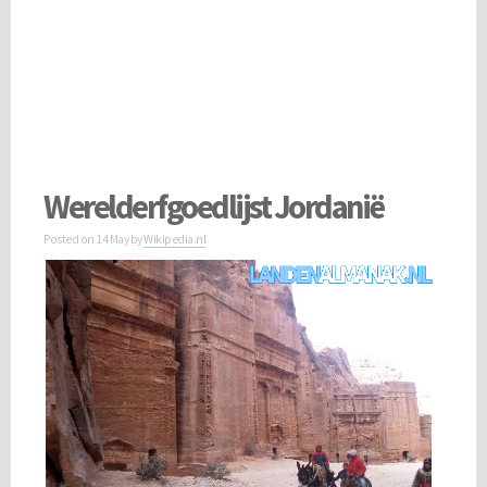
Werelderfgoedlijst Jordanië
Posted on
14 May
by
Wikipedia.nl