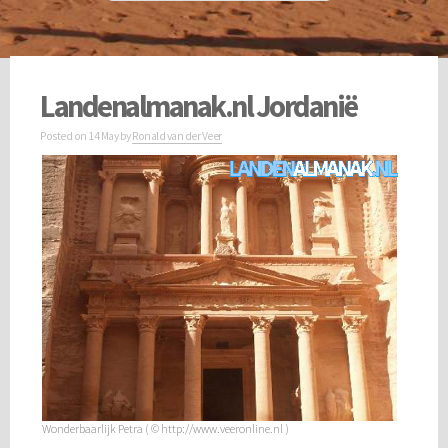
Landenalmanak.nl Jordanië
Posted on
14 May
by
Ronald van der Veer
Wonderbaarlijk Petra ( © http://www.veeronline.nl )