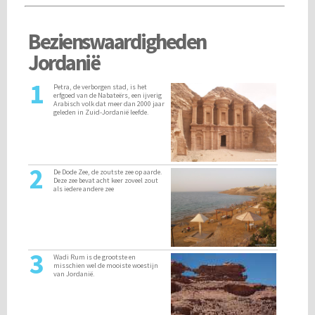
Bezienswaardigheden
Jordanië
1
Petra, de verborgen stad, is het
erfgoed van de Nabateërs, een ijverig
Arabisch volk dat meer dan 2000 jaar
geleden in Zuid-Jordanië leefde.
2
De Dode Zee, de zoutste zee op aarde.
Deze zee bevat acht keer zoveel zout
als iedere andere zee
3
Wadi Rum is de grootste en
misschien wel de mooiste woestijn
van Jordanië.