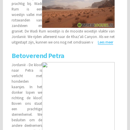
prachtig bij. Wadi
Rum is een
woestijn vallei met
rotswanden van
zandsteen en
graniet. De Wadi Rum woestijn is de mooiste woestijn vlakte van
Jordanië. We rijden allereerst naar de Khaz’ali Canyon. Als we net
uitgestapt zijn, kunnen we ons nog net omdraaien v
Lees meer
Betoverend Petra
Jordanië - De kloof
naar Petra is
verlicht met
honderden
kaarsjes. In het
donker lopen we
richting de kloof.
Boven ons staat
een prachtige
sterrenhemel. We
besluiten om de
andere deelnemers