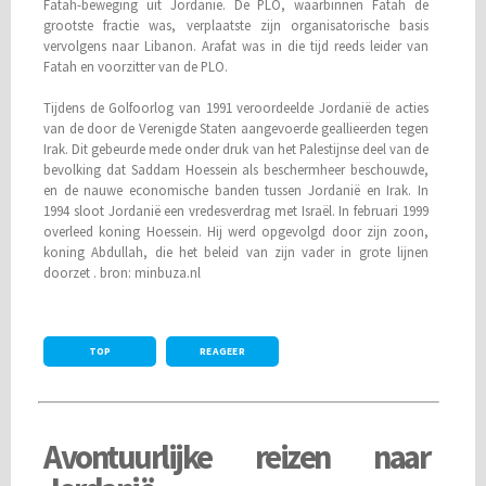
Fatah-beweging uit Jordanië. De PLO, waarbinnen Fatah de
grootste fractie was, verplaatste zijn organisatorische basis
vervolgens naar Libanon. Arafat was in die tijd reeds leider van
Fatah en voorzitter van de PLO.
Tijdens de Golfoorlog van 1991 veroordeelde Jordanië de acties
van de door de Verenigde Staten aangevoerde geallieerden tegen
Irak. Dit gebeurde mede onder druk van het Palestijnse deel van de
bevolking dat Saddam Hoessein als beschermheer beschouwde,
en de nauwe economische banden tussen Jordanië en Irak. In
1994 sloot Jordanië een vredesverdrag met Israël. In februari 1999
overleed koning Hoessein. Hij werd opgevolgd door zijn zoon,
koning Abdullah, die het beleid van zijn vader in grote lijnen
doorzet .
bron: minbuza.nl
TOP
REAGEER
Avontuurlijke reizen naar