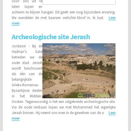
voor ons uit te
laten lopen en
achterin te blijven hangen. Dit geeft een nog bijzondere ervaring.
We wandelen de met kaarsen verlichte kloof in. Ik laat
Lees
meer
Archeologische site Jerash
Jordanië - Bij de
Hadrian’s Gate
betreden we de
oude stad. Jerash
wordt beschouwd
als één van de
belangrijkste
Grieks-Romeinse-
Byzantijnse steden
in het Midden-
Oosten. Tegenwoordig is het een uitgebreide archeologische site.
Via de oude renbaan lopen we met Mohammed het eigenlijke
Jerash binnen. Hij neemt ons mee in de gewelven van de o
Lees
meer