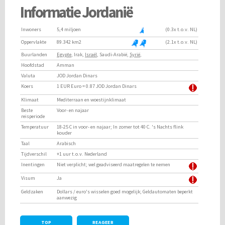
Informatie Jordanië
Inwoners
5,4 miljoen
(0.3x t.o.v. NL)
Oppervlakte
89.342 km2
(2.1x t.o.v. NL)
Buurlanden
Egypte
, Irak,
Israël
, Saudi-Arabië,
Syrië
,
Hoofdstad
Amman
Valuta
JOD Jordan Dinars
Koers
1 EUR Euro = 0.87 JOD Jordan Dinars
Klimaat
Mediterraan en woestijnklimaat
Beste
Voor- en najaar
reisperiode
Temperatuur
18-25 C in voor- en najaar; In zomer tot 40 C. 's Nachts flink
kouder
Taal
Arabisch
Tijdverschil
+1 uur t.o.v. Nederland
Inentingen
Niet verplicht; wel geadviseerd maatregelen te nemen
Visum
Ja
Geldzaken
Dollars / euro's wisselen goed mogelijk; Geldautomaten beperkt
aanwezig
TOP
REAGEER