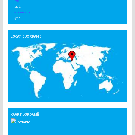
Irak
Israël
Saudi-Arabië
Syrië
LOCATIE JORDANIË
KAART JORDANIË