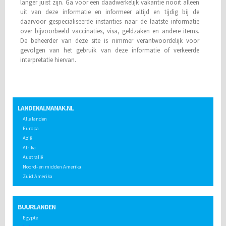
langer juist zijn. Ga voor een daadwerkelijk vakantie nooit alleen
uit van deze informatie en informeer altijd en tijdig bij de
daarvoor gespecialiseerde instanties naar de laatste informatie
over bijvoorbeeld vaccinaties, visa, geldzaken en andere items.
De beheerder van deze site is nimmer verantwoordelijk voor
gevolgen van het gebruik van deze informatie of verkeerde
interpretatie hiervan.
LANDENALMANAK.NL
Alle landen
Europa
Azië
Afrika
Australië
Noord- en midden Amerika
Zuid Amerika
BUURLANDEN
Egypte