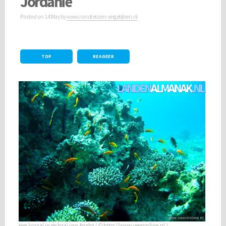
Jordanië
Posted on
14 May
by
www.rondreizen-vergelijken.nl
TOP
REAGEER
Het koraal in de baai van Aqaba ( © http://www.veeronline.nl )