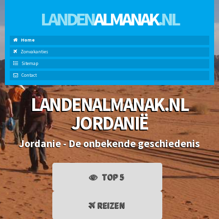
LANDEN
ALMANAK
.NL
Home
Zonvakanties
Sitemap
Contact
LANDENALMANAK.NL
JORDANIË
Jordanie - De onbekende geschiedenis
TOP 5
REIZEN