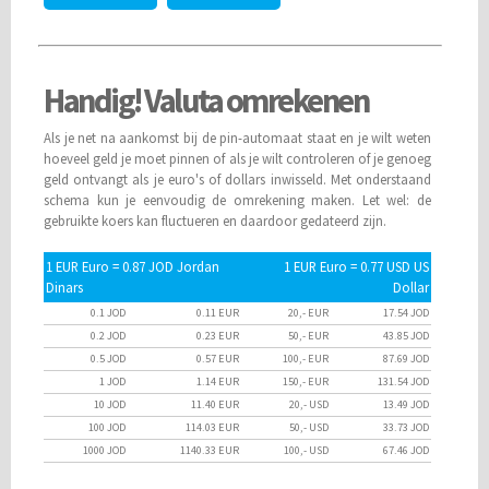
Handig! Valuta omrekenen
Als je net na aankomst bij de pin-automaat staat en je wilt weten
hoeveel geld je moet pinnen of als je wilt controleren of je genoeg
geld ontvangt als je euro's of dollars inwisseld. Met onderstaand
schema kun je eenvoudig de omrekening maken. Let wel: de
gebruikte koers kan fluctueren en daardoor gedateerd zijn.
1 EUR Euro = 0.87 JOD Jordan
1 EUR Euro = 0.77 USD US
Dinars
Dollar
0.1 JOD
0.11 EUR
20,- EUR
17.54 JOD
0.2 JOD
0.23 EUR
50,- EUR
43.85 JOD
0.5 JOD
0.57 EUR
100,- EUR
87.69 JOD
1 JOD
1.14 EUR
150,- EUR
131.54 JOD
10 JOD
11.40 EUR
20,- USD
13.49 JOD
100 JOD
114.03 EUR
50,- USD
33.73 JOD
1000 JOD
1140.33 EUR
100,- USD
67.46 JOD