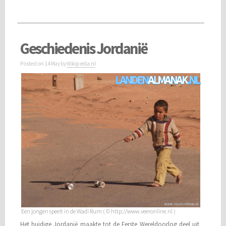
Geschiedenis Jordanië
Posted on
14 May
by
Wikipedia.nl
Een jongen speelt in de Wadi Rum ( © http://www.veeronline.nl )
Het huidige Jordanië maakte tot de Eerste Wereldoorlog deel uit