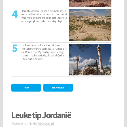
4
Jerash (ook wel bekend als Gerasa) is
een stad in het noorden van Jordanië,
waarvan de oorsprong in het IJzertijd
en mogelijk zelfs de Bronstijd ligt.
5
In Amman vindt de toerist volop
historische schatten zoals ruïnes uit
de Romeinse, Byzantijnse en vroeg-
Islamitische periode, Jabal al-Qal'a
(de Citadelheuvel)
TOP
REAGEER
Leuke tip Jordanië
Posted on
14 May
by
Wikipedia.nl